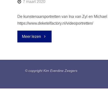
7 maart 2020
De kunstenaarsportretten van Ina van Zyl en Michael 
https://www.deketelfactory.nl/videoportretten/
"Videoportretten
Meer lezen
online"
© copyright Kim Everdine Zeegers