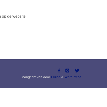
en op de website
Aangedreven door
Fluida
&
WordPress.