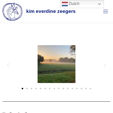
Dutch
k
i
m
e
v
e
r
d
i
n
e
z
e
e
g
e
r
s