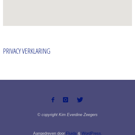
PRIVACY VERKLARING
© copyright Kim Everdine Zeegers
Aangedreven door
Fluida
&
WordPress.