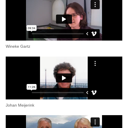
Wineke Gartz
Johan Meijerink