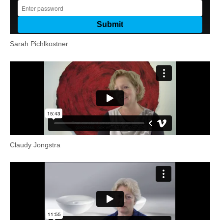
Sarah Pichlkostner
Claudy Jongstra