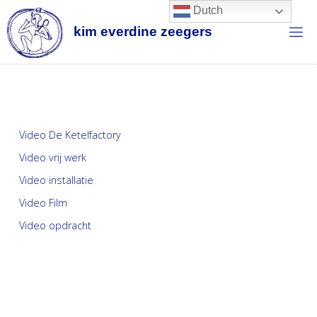
Dutch
k
i
m
e
v
e
r
d
i
n
e
z
e
e
g
e
r
s
Video De Ketelfactory
Video vrij werk
Video installatie
Video Film
Video opdracht