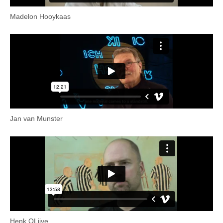
Madelon Hooykaas
Jan van Munster
Henk OLijve