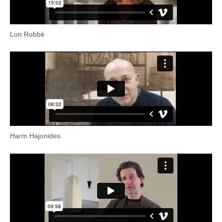
Lon Robbé
Harm Hajonides