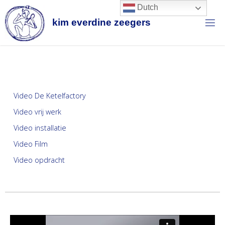
Dutch
k
i
m
e
v
e
r
d
i
n
e
z
e
e
g
e
r
s
Video De Ketelfactory
Video vrij werk
Video installatie
Video Film
Video opdracht