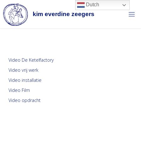
Dutch
k
i
m
e
v
e
r
d
i
n
e
z
e
e
g
e
r
s
Video De Ketelfactory
Video vrij werk
Video installatie
Video Film
Video opdracht