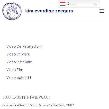
Dutch
k
i
m
e
v
e
r
d
i
n
e
z
e
e
g
e
r
s
Video De Ketelfactory
Video vrij werk
Video installatie
Video Film
Video opdracht
SOLO EXPOSITIE IN PAND PAULUS
Solo expositie in Pand Paulus Schiedam, 2007