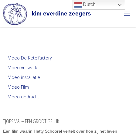
Dutch
k
i
m
e
v
e
r
d
i
n
e
z
e
e
g
e
r
s
Video De Ketelfactory
Video vrij werk
Video installatie
Video Film
Video opdracht
TJOESMAI – EEN GROOT GELUK
Een film waarin Hetty Schoorel vertelt over hoe zij het leven