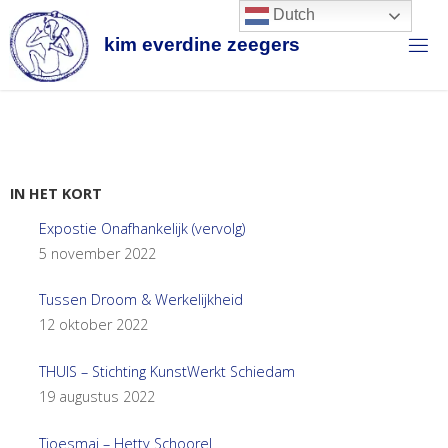
Dutch
k
i
m
e
v
e
r
d
i
n
e
z
e
e
g
e
r
s
IN HET KORT
Expostie Onafhankelijk (vervolg)
5 november 2022
Tussen Droom & Werkelijkheid
12 oktober 2022
THUIS – Stichting KunstWerkt Schiedam
19 augustus 2022
Tjoesmai – Hetty Schoorel