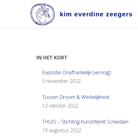
Ga
naar
k
i
m
e
v
e
r
d
i
n
e
z
e
e
g
e
r
s
de
inhoud
IN HET KORT
Expostie Onafhankelijk (vervolg)
5 november 2022
Tussen Droom & Werkelijkheid
12 oktober 2022
THUIS – Stichting KunstWerkt Schiedam
19 augustus 2022