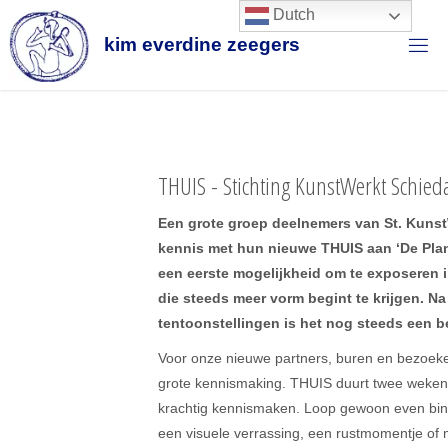
Ga
Dutch
naar
k
i
m
e
v
e
r
d
i
n
e
z
e
e
g
e
r
s
de
inhoud
THUIS - Stichting KunstWerkt Schie
Een grote groep deelnemers van St. Kun
kennis met hun nieuwe THUIS aan ‘De Plan
een eerste mogelijkheid om te exposeren 
die steeds meer vorm begint te krijgen. Na
tentoonstellingen is het nog steeds een b
Voor onze nieuwe partners, buren en bezoeke
grote kennismaking. THUIS duurt twee weken
krachtig kennismaken. Loop gewoon even bin
een visuele verrassing, een rustmomentje of 