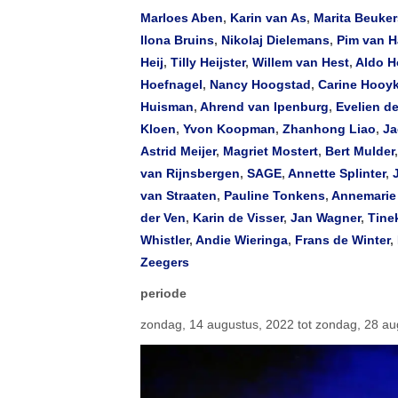
Marloes Aben
,
Karin van As
,
Marita Beuker
Ilona Bruins
,
Nikolaj Dielemans
,
Pim van 
Heij
,
Tilly Heijster
,
Willem van Hest
,
Aldo 
Hoefnagel
,
Nancy Hoogstad
,
Carine Hooy
Huisman
,
Ahrend van Ipenburg
,
Evelien d
Kloen
,
Yvon Koopman
,
Zhanhong Liao
,
Ja
Astrid Meijer
,
Magriet Mostert
,
Bert Mulder
van Rijnsbergen
,
SAGE
,
Annette Splinter
,
van Straaten
,
Pauline Tonkens
,
Annemarie
der Ven
,
Karin de Visser
,
Jan Wagner
,
Tine
Whistler
,
Andie Wieringa
,
Frans de Winter
,
Zeegers
periode
zondag, 14 augustus, 2022 tot zondag, 28 au