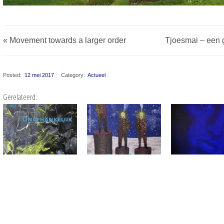
« Movement towards a larger order
Tjoesmai – een g
Posted:
12 mei 2017
Category:
Actueel
Gerelateerd: