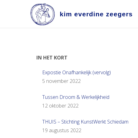
Ga
naar
k
i
m
e
v
e
r
d
i
n
e
z
e
e
g
e
r
s
de
inhoud
IN HET KORT
Expostie Onafhankelijk (vervolg)
5 november 2022
Tussen Droom & Werkelijkheid
12 oktober 2022
THUIS – Stichting KunstWerkt Schiedam
19 augustus 2022