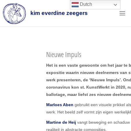
Ga
Dutch
naar
k
i
m
e
v
e
r
d
i
n
e
z
e
e
g
e
r
s
de
inhoud
Nieuwe Impuls
Het is een vaste gewoonte om het jaar te
expositie waarin nieuwe deelnemers van s
werk presenteren, de ‘Nieuwe Impuls’. On
coronavirus kon st. KunstWerkt in 2020, n
ballotage, maar liefst zes nieuwe deelne
Marloes Aben
gebruikt een visuele prikkel al
werk. Het beeld zelf vormt zijn eigen werkelijk
Martine de Heij
vangt beweging en schaduw i
realiteit in abstracte composities.