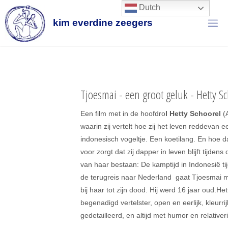
Ga
Dutch
naar
k
i
m
e
v
e
r
d
i
n
e
z
e
e
g
e
r
s
de
inhoud
Tjoesmai - een groot geluk - Hetty S
Een film met in de hoofdro
l Hetty Schoorel
(
waarin zij vertelt hoe zij het leven redde
van ee
indonesisch vogeltje. Een koetilang. En hoe da
voor zorgt dat zij dapper in leven blijft tijdens
van haar bestaan: De kamptijd in Indonesië ti
de terugreis naar Nederland gaat Tjoesmai me
bij haar tot zijn dood. Hij werd 16 jaar oud.
Het
begenadigd vertelster, open en eerlijk, kleurrij
gedetailleerd, en altijd met humor en relativer