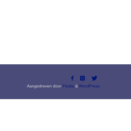
Aangedreven door
Fluida
&
WordPress.