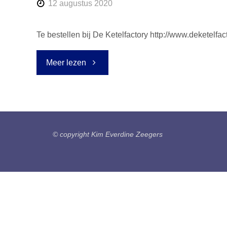
12 augustus 2020
Te bestellen bij De Ketelfactory http://www.deketelfact
"Cahiers
Meer lezen
Voorjaar
2020"
© copyright Kim Everdine Zeegers