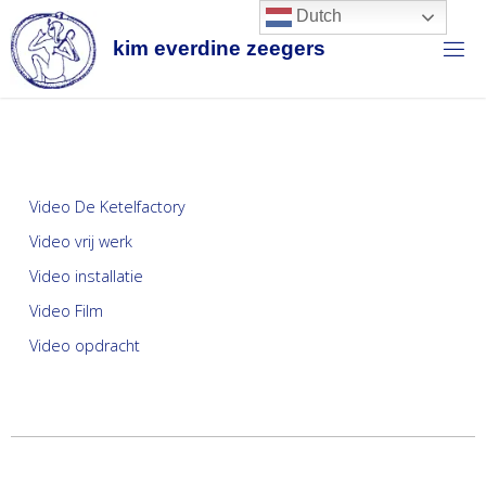
Dutch
k
i
m
e
v
e
r
d
i
n
e
z
e
e
g
e
r
s
Video De Ketelfactory
Video vrij werk
Video installatie
Video Film
Video opdracht