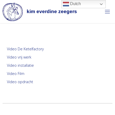
Dutch
k
i
m
e
v
e
r
d
i
n
e
z
e
e
g
e
r
s
Video De Ketelfactory
Video vrij werk
Video installatie
Video Film
Video opdracht