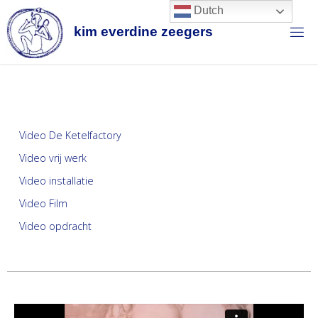
Dutch
k
i
m
e
v
e
r
d
i
n
e
z
e
e
g
e
r
s
Video De Ketelfactory
Video vrij werk
Video installatie
Video Film
Video opdracht