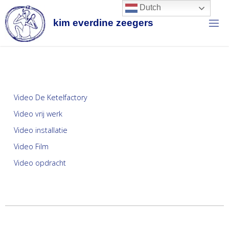
Dutch
k
i
m
e
v
e
r
d
i
n
e
z
e
e
g
e
r
s
Video De Ketelfactory
Video vrij werk
Video installatie
Video Film
Video opdracht