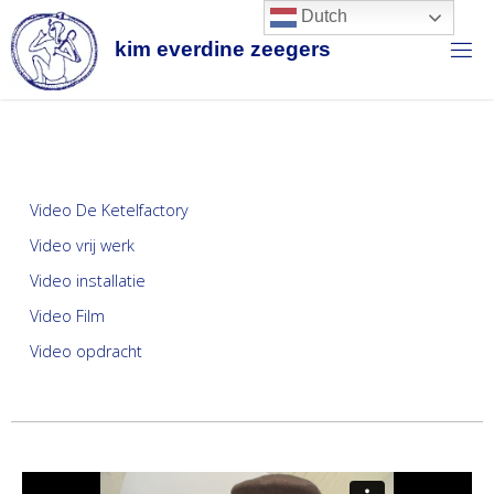
Dutch
k
i
m
e
v
e
r
d
i
n
e
z
e
e
g
e
r
s
Video De Ketelfactory
Video vrij werk
Video installatie
Video Film
Video opdracht