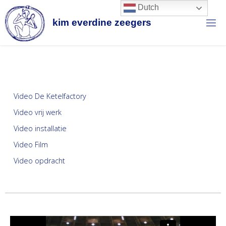
Dutch
k
i
m
e
v
e
r
d
i
n
e
z
e
e
g
e
r
s
Video De Ketelfactory
Video vrij werk
Video installatie
Video Film
Video opdracht