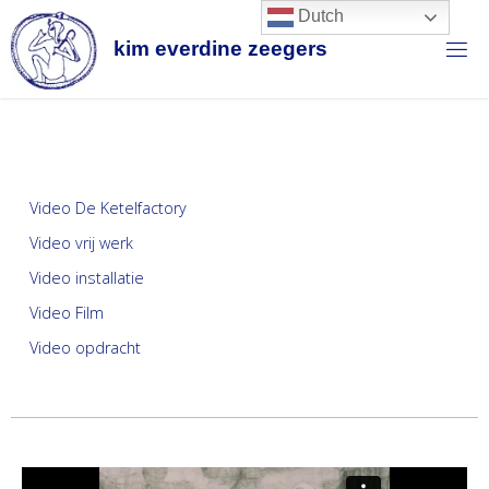
Dutch
k
i
m
e
v
e
r
d
i
n
e
z
e
e
g
e
r
s
Video De Ketelfactory
Video vrij werk
Video installatie
Video Film
Video opdracht