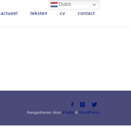
Dutch
actueel
teksten
cv
contact
Aangedreven door
Fluida
&
WordPress.