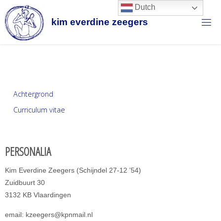
Dutch
k
i
m
e
v
e
r
d
i
n
e
z
e
e
g
e
r
s
Achtergrond
Curriculum vitae
PERSONALIA
Kim Everdine Zeegers (Schijndel 27-12 ’54)
Zuidbuurt 30
3132 KB Vlaardingen
email: kzeegers@kpnmail.nl