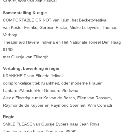
Verbist, Wim van den Heuvel
Samenstelling & regie
COMFORTABLE OR NOT van i.s.m. het Beckett-festival
van Kester Freriks, Gerbien Fricke, Mieke Leleyveld, Thomas
Verbogt
Theater a/d Haven/ Indivina en Het Nationale Toneel Den Haag
91/92
met Guusje van Tilborgh
Vertaling, bewerking & regie
KRANKHEIT van Elfriede Jelinek
oorspronkelijke titel: Krankheit, oder moderne Frauen
Lantaren/Venster/Het Gebeuren/Indivina
Alex d’Electrique met Ko van de Bosch, Ellen van Rossum,
Raymonde de Kuyper en Raymond Spannet, Wim Conradi
Regie
SMILE PLEASE van Guusje Eybers naar Jean Rhys
Theater aan de haven Den Haag 89/90