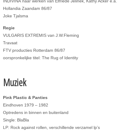
INDIVINA naar werken van Elfriede Jelinek, Kathy Acker e.a.
Hollandia Zaandam 86/87
Joke Tjalsma
Regie
VULGARIS EXTREMIS van J.W.Fleming
Travaat
FTV producties Rotterdam 86/87
oorspronkelijke titel: The Rug of Identity
Muziek
Pink Plastic & Panties
Eindhoven 1979 – 1982
Optredens in binnen en buitenland
Single: BlaBla
LP: Rock against rollen, verschillende verzamel lp’s